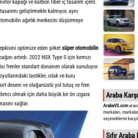
motor kapağı ve karbon fiber iç tasarım içerir.
 tasarımı geliştirmekle kalmıyor, aynı
otomobilin ağırlık merkezini düşürmeye
epkisini optimize eden şirket
süper otomobilin
ğını artırdı. 2022 NSX Type S için kırmızı
mbo frenler standart donanım olarak sunuluyor.
yutlarındaki lastikler, ıslak ve kuru
ırt deseni ve olağanüstü yol tutuş ve fren
ımcı olmak için daha büyük bir ön ızgara
Araba Karşı
masını sağlar.
ArabaVS.com
aracı
markaları, markalar
seçeneklerini karşıla
Sıfır Araba 