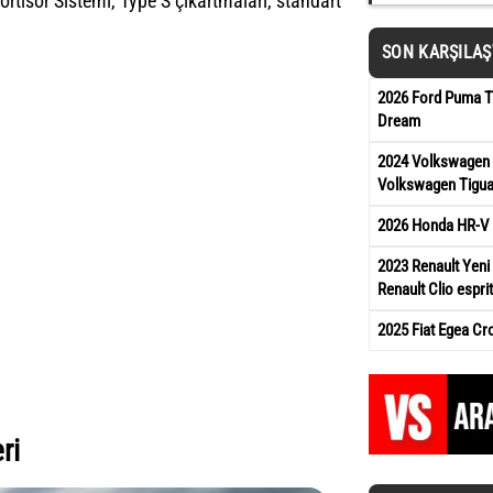
rtisör Sistemi, Type S çıkartmaları, standart
SON KARŞILA
2026 Ford Puma Ti
Dream
2024 Volkswagen 
Volkswagen Tigua
2026 Honda HR-V 
2023 Renault Yeni 
Renault Clio esprit
2025 Fiat Egea Cr
ri