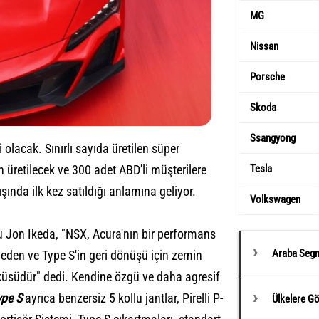
MG
Nissan
Porsche
Skoda
Ssangyong
i olacak. Sınırlı sayıda üretilen süper
n üretilecek ve 300 adet ABD'li müşterilere
Tesla
ında ilk kez satıldığı anlamına geliyor.
Volkswagen
Jon Ikeda, "NSX, Acura'nın bir performans
Araba Segm
eden ve Type S'in geri dönüşü için zemin
yküsüdür" dedi. Kendine özgü ve daha agresif
pe S
ayrıca benzersiz 5 kollu jantlar, Pirelli P-
Ülkelere G