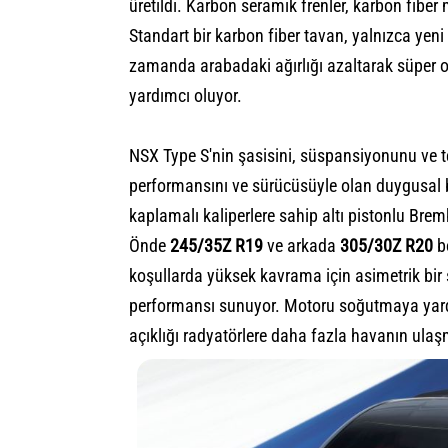
üretildi. Karbon seramik frenler, karbon fiber 
Standart bir karbon fiber tavan, yalnızca yeni
zamanda arabadaki ağırlığı azaltarak süper 
yardımcı oluyor.
NSX Type S'nin şasisini, süspansiyonunu ve t
performansını ve sürücüsüyle olan duygusal ba
kaplamalı kaliperlere sahip altı pistonlu Bre
Önde
245/35Z R19
ve arkada
305/30Z R20
bo
koşullarda yüksek kavrama için asimetrik bir s
performansı sunuyor. Motoru soğutmaya yard
açıklığı radyatörlere daha fazla havanın ulaş