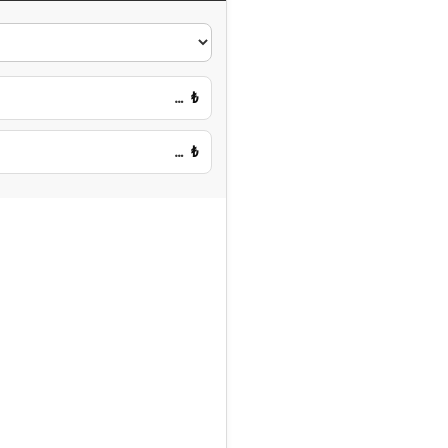
…
₺
…
₺