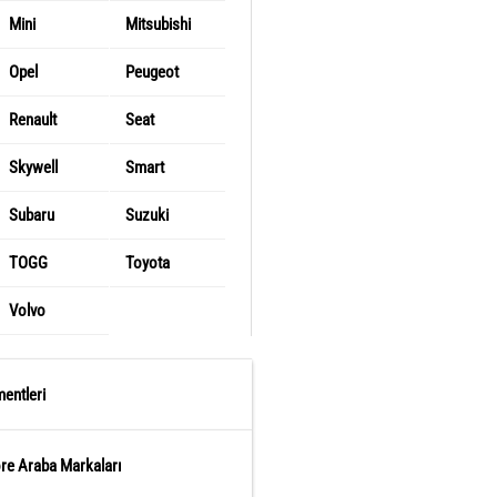
Mini
Mitsubishi
Opel
Peugeot
Renault
Seat
Skywell
Smart
Subaru
Suzuki
TOGG
Toyota
Volvo
entleri
öre Araba Markaları