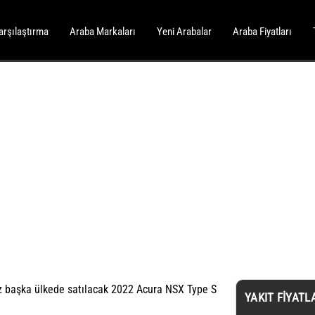
arşılaştırma
Araba Markaları
Yeni Arabalar
Araba Fiyatları
z başka ülkede satılacak 2022 Acura NSX Type S
YAKIT FIYATL