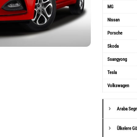
MG
Nissan
Porsche
Skoda
Ssangyong
Tesla
Volkswagen
Araba Segm
Ülkelere G