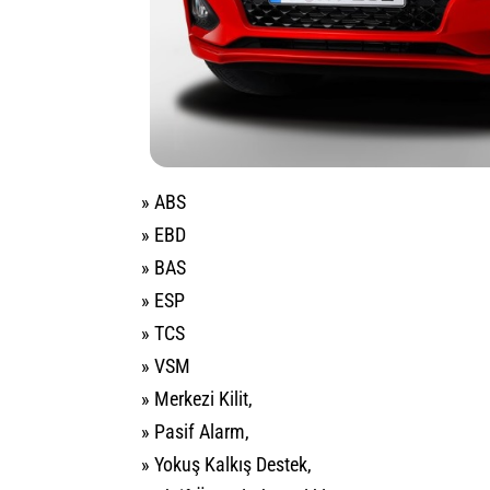
» ABS
» EBD
» BAS
» ESP
» TCS
» VSM
» Merkezi Kilit,
» Pasif Alarm,
» Yokuş Kalkış Destek,