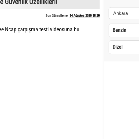
 Güvenlik Özellikleri!
Son Güncelleme:
14 Ağustos 2020 18:20
ve Ncap çarpışma testi videosuna bu
Benzin
Dizel