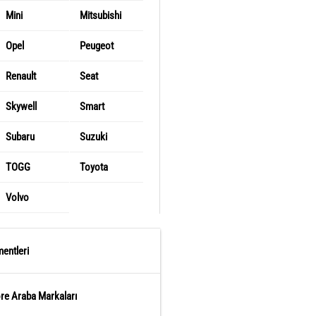
Mini
Mitsubishi
Opel
Peugeot
Renault
Seat
Skywell
Smart
Subaru
Suzuki
TOGG
Toyota
Volvo
entleri
öre Araba Markaları