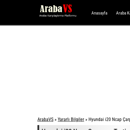
Anasayfa
Araba K
ArabaVS
»
Yararlı Bilgiler
»
Hyundai i20 Ncap Çarp