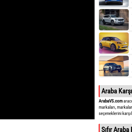
Araba Karşı
ArabaVS.com
aracı
markaları, markalar
seçeneklerini karşıla
Sıfır Araba 