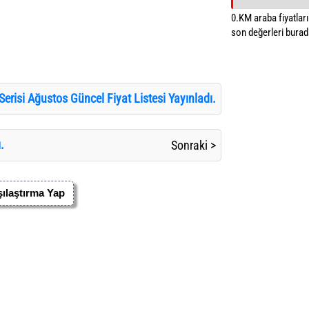
0.KM araba fiyatların
son değerleri burada
risi Ağustos Güncel Fiyat Listesi Yayınladı.
.
Sonraki >
ılaştırma Yap