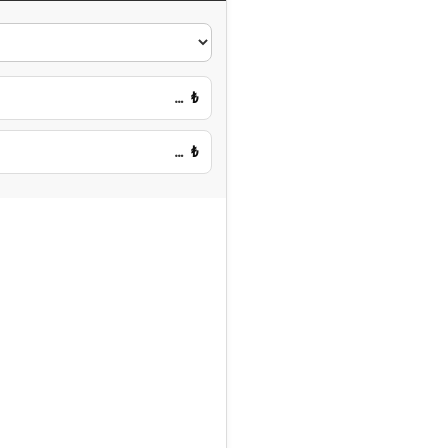
…
₺
…
₺