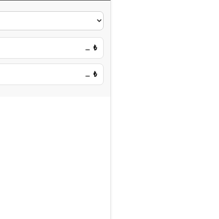
…
₺
…
₺