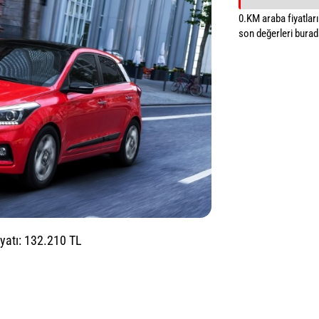
0.KM araba fiyatların
son değerleri burada
iyatı: 132.210 TL