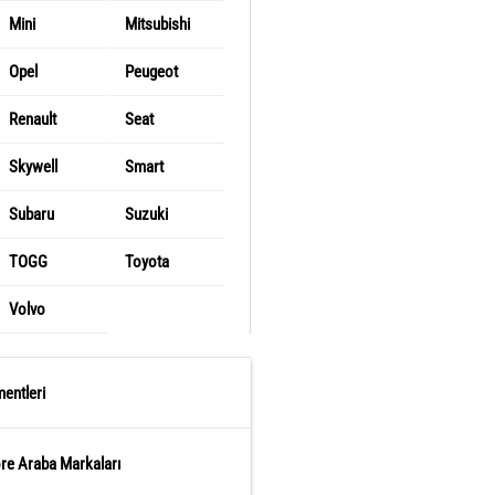
Mini
Mitsubishi
Opel
Peugeot
Renault
Seat
Skywell
Smart
Subaru
Suzuki
TOGG
Toyota
Volvo
entleri
öre Araba Markaları