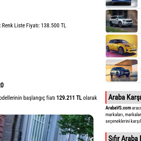
ft Renk Liste Fiyatı: 138.500 TL
20
Araba Karşı
dellerinin başlangıç fiatı
129.211
TL
olarak
ArabaVS.com
aracı
markaları, markalar
seçeneklerini karşıla
Sıfır Araba 