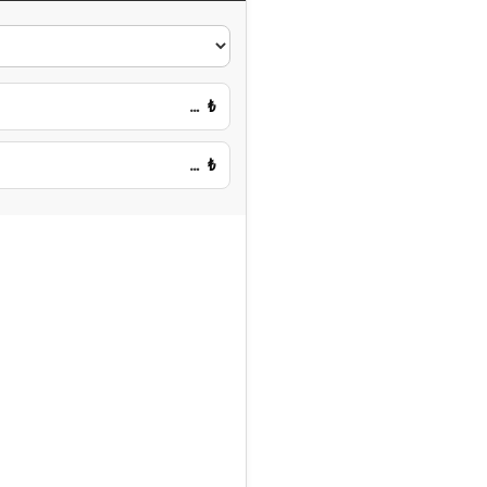
…
₺
…
₺