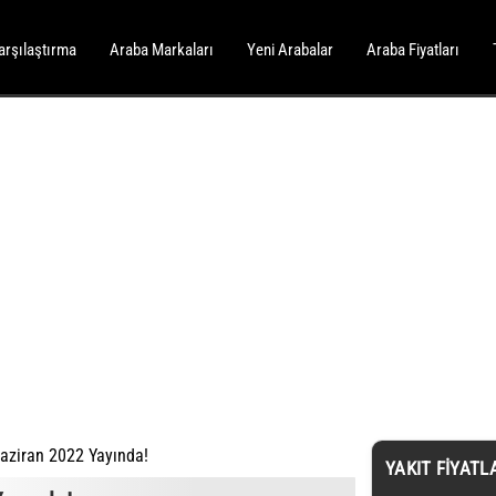
arşılaştırma
Araba Markaları
Yeni Arabalar
Araba Fiyatları
Haziran 2022 Yayında!
YAKIT FIYATL