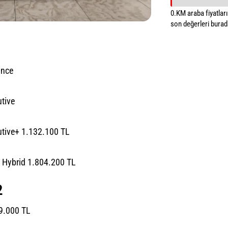
0.KM araba fiyatların
son değerleri burada
ance
tive
utive+ 1.132.100 TL
 Hybrid 1.804.200 TL
2
9.000 TL