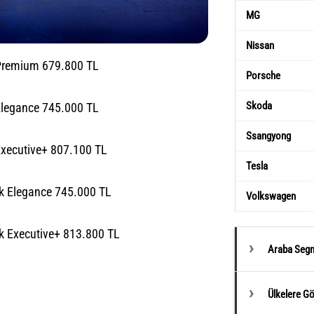
MG
Nissan
 Premium 679.800 TL
Porsche
Skoda
Elegance 745.000 TL
Ssangyong
Executive+ 807.100 TL
Tesla
k Elegance 745.000 TL
Volkswagen
k Executive+ 813.800 TL
Araba Segm
Ülkelere G