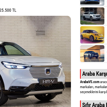
925.500 TL
Araba Karşı
ArabaVS.com
aracı
markaları, markalar
seçeneklerini karşıla
Sıfır Araba 