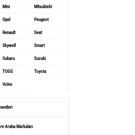
Mini
Mitsubishi
Opel
Peugeot
Renault
Seat
Skywell
Smart
Subaru
Suzuki
TOGG
Toyota
Volvo
entleri
öre Araba Markaları