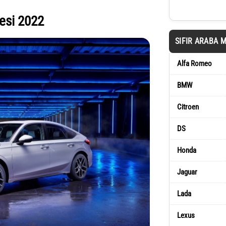
tesi 2022
SIFIR ARABA 
Alfa Romeo
BMW
Citroen
DS
Honda
Jaguar
Lada
Lexus