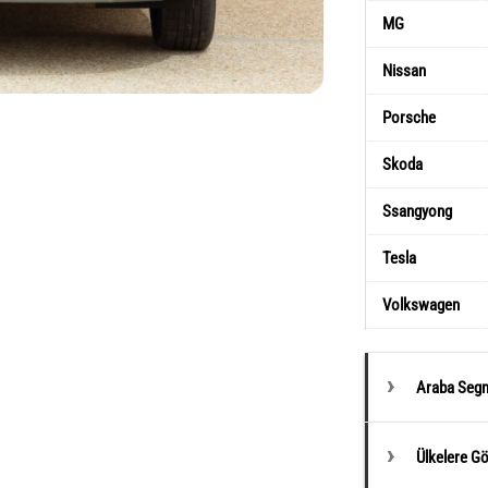
MG
Nissan
Porsche
Skoda
Ssangyong
Tesla
Volkswagen
Araba Segm
Ülkelere G