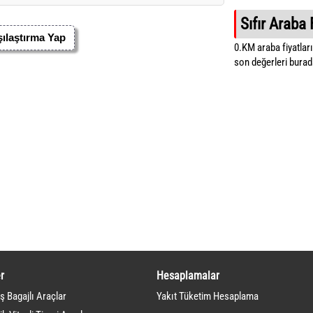
Sıfır Araba 
ılaştırma Yap
0.KM araba fiyatların
son değerleri burada
r
Hesaplamalar
ş Bagajlı Araçlar
Yakıt Tüketim Hesaplama