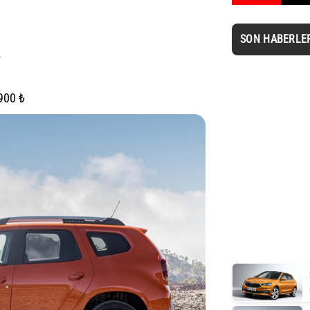
SON HABERLE
₺
900 ₺