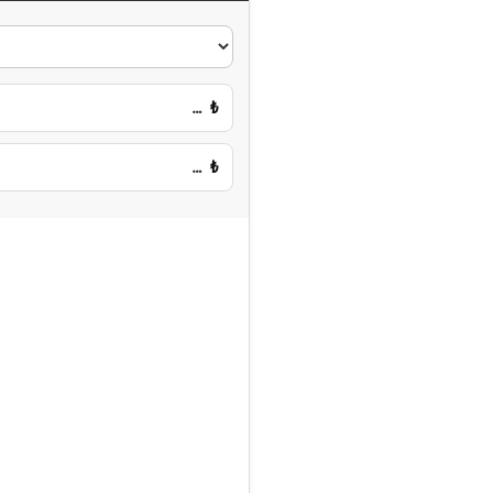
…
₺
…
₺