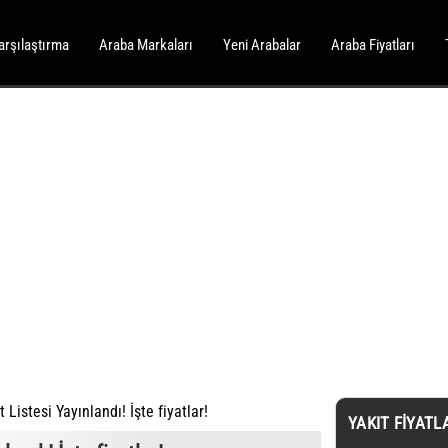
arşılaştırma
Araba Markaları
Yeni Arabalar
Araba Fiyatları
Listesi Yayınlandı! İşte fiyatlar!
YAKIT FIYATL