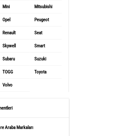
Mini
Mitsubishi
Opel
Peugeot
Renault
Seat
Skywell
Smart
Subaru
Suzuki
TOGG
Toyota
Volvo
entleri
öre Araba Markaları