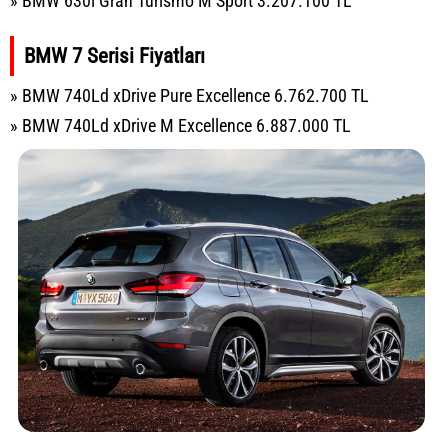
» BMW 630i Gran Turismo M Sport 3.207.100 TL
BMW 7 Serisi Fiyatları
» BMW 740Ld xDrive Pure Excellence 6.762.700 TL
» BMW 740Ld xDrive M Excellence 6.887.000 TL