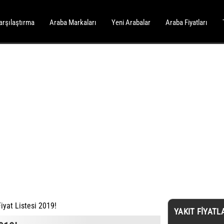
arşılaştırma
Araba Markaları
Yeni Arabalar
Araba Fiyatları
iyat Listesi 2019!
YAKIT FIYATL