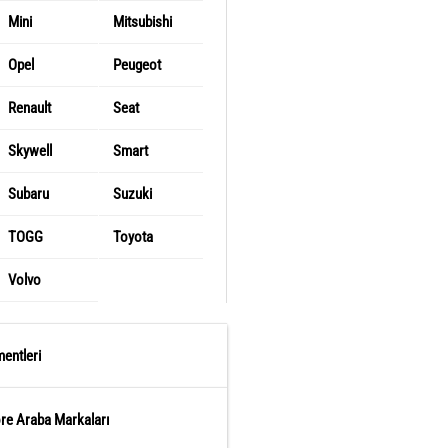
Mini
Mitsubishi
Opel
Peugeot
Renault
Seat
Skywell
Smart
Subaru
Suzuki
TOGG
Toyota
Volvo
entleri
öre Araba Markaları