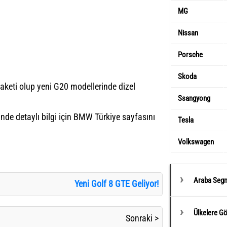
MG
Nissan
Porsche
Skoda
keti olup yeni G20 modellerinde dizel
Ssangyong
nde detaylı bilgi için BMW Türkiye
sayfasını
Tesla
Volkswagen
Araba Segm
Yeni Golf 8 GTE Geliyor!
Ülkelere G
Sonraki >