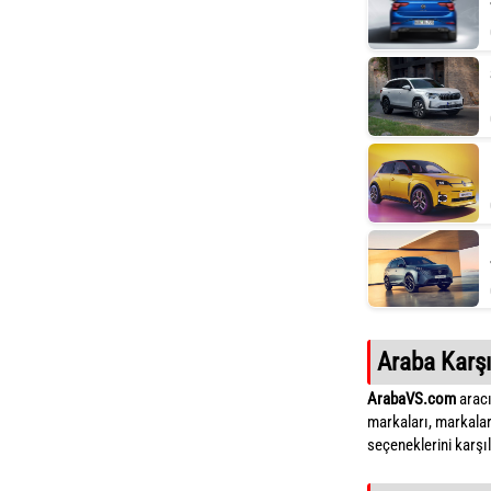
Araba Karşı
ArabaVS.com
aracı
markaları, markalar
seçeneklerini karşıla