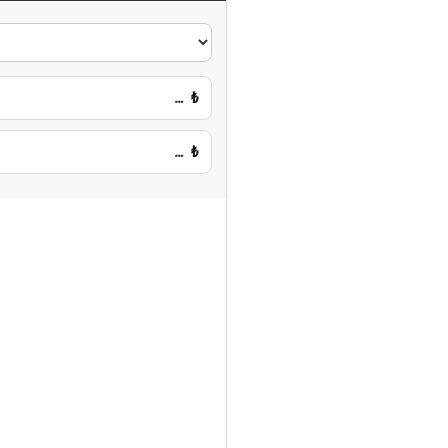
…
₺
…
₺