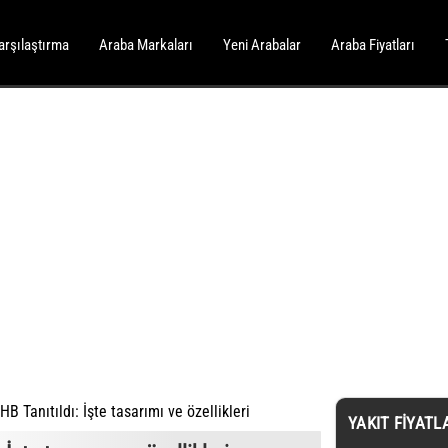
arşılaştırma
Araba Markaları
Yeni Arabalar
Araba Fiyatları
B Tanıtıldı: İşte tasarımı ve özellikleri
YAKIT FIYATL