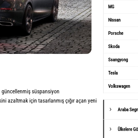
MG
Nissan
Porsche
Skoda
Ssangyong
Tesla
Volkswagen
çin güncellenmiş süspansiyon
ini azaltmak için tasarlanmış çığır açan yeni
Araba Segm
Ülkelere G