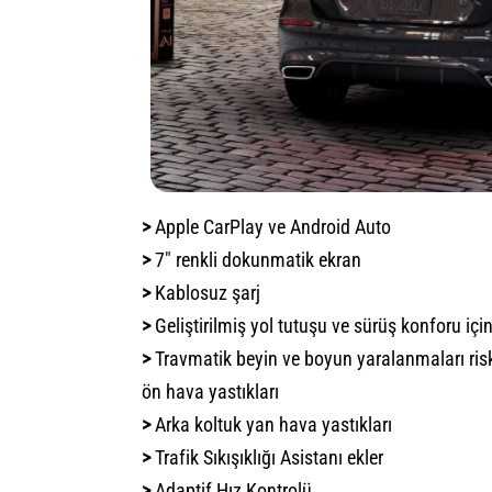
>
Apple CarPlay ve Android Auto
>
7" renkli dokunmatik ekran
>
Kablosuz şarj
>
Geliştirilmiş yol tutuşu ve sürüş konforu i
>
Travmatik beyin ve boyun yaralanmaları risk
ön hava yastıkları
>
Arka koltuk yan hava yastıkları
>
Trafik Sıkışıklığı Asistanı ekler
>
Adaptif Hız Kontrolü