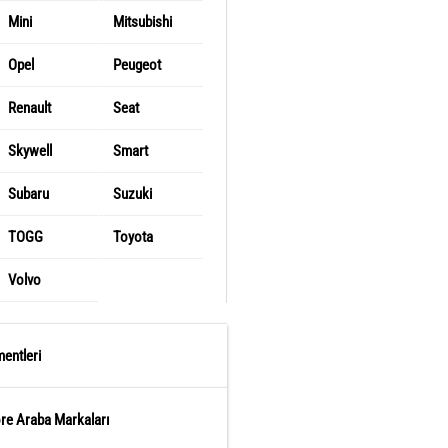
Mini
Mitsubishi
Opel
Peugeot
Renault
Seat
Skywell
Smart
Subaru
Suzuki
TOGG
Toyota
Volvo
entleri
öre Araba Markaları