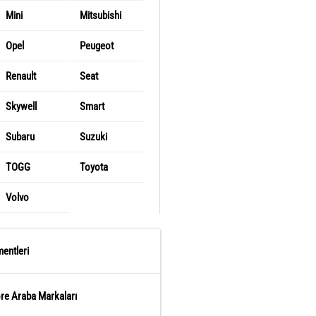
Mini
Mitsubishi
Opel
Peugeot
Renault
Seat
Skywell
Smart
Subaru
Suzuki
TOGG
Toyota
Volvo
entleri
öre Araba Markaları