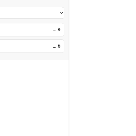
…
₺
…
₺