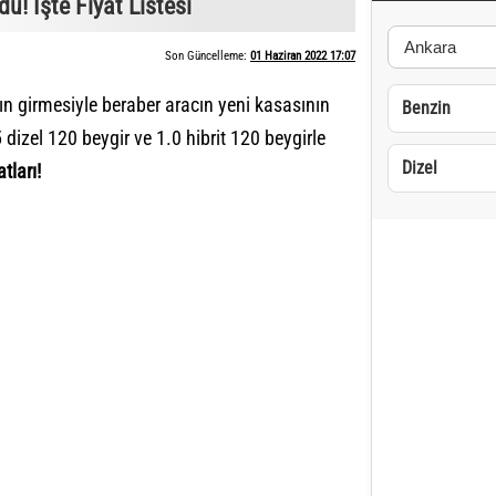
! İşte Fiyat Listesi
Son Güncelleme:
01 Haziran 2022 17:07
n girmesiyle beraber aracın yeni kasasının
Benzin
.5 dizel 120 beygir ve 1.0 hibrit 120 beygirle
Dizel
tları!