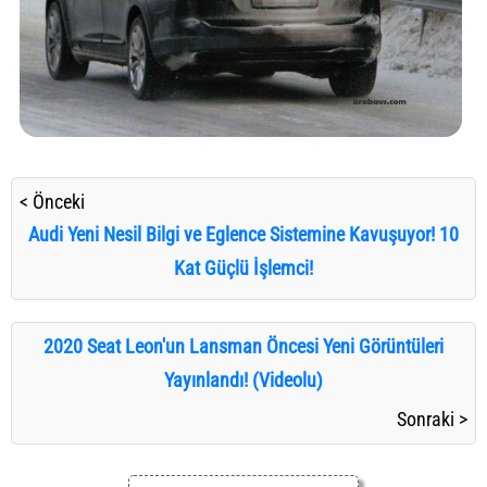
< Önceki
Audi Yeni Nesil Bilgi ve Eglence Sistemine Kavuşuyor! 10
Kat Güçlü İşlemci!
2020 Seat Leon'un Lansman Öncesi Yeni Görüntüleri
Yayınlandı! (Videolu)
Sonraki >