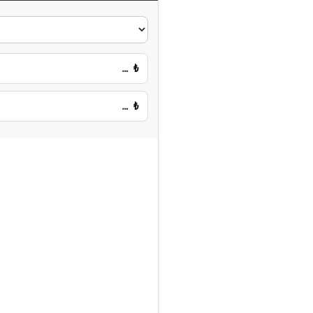
…
₺
…
₺