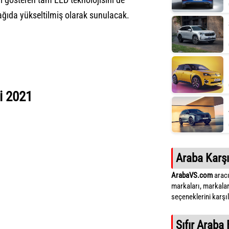
ğıda yükseltilmiş olarak sunulacak.
i 2021
Araba Karşı
ArabaVS.com
aracı
markaları, markalar
seçeneklerini karşıla
Sıfır Araba 