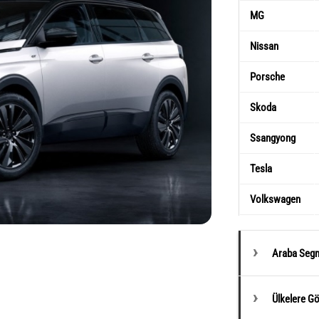
MG
Nissan
Porsche
Skoda
Ssangyong
Tesla
Volkswagen
Araba Segm
Ülkelere G