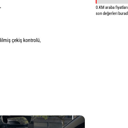
,
0.KM araba fiyatların
son değerleri burada
lmiş çekiş kontrolü,