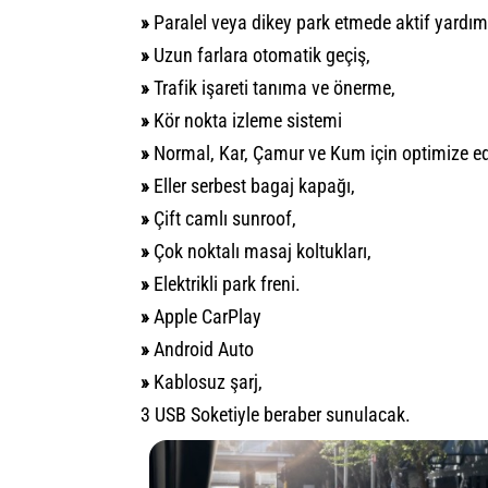
»
Paralel veya dikey park etmede aktif yardım
»
Uzun farlara otomatik geçiş,
»
Trafik işareti tanıma ve önerme,
»
Kör nokta izleme sistemi
»
Normal, Kar, Çamur ve Kum için optimize edi
»
Eller serbest bagaj kapağı,
»
Çift camlı sunroof,
»
Çok noktalı masaj koltukları,
»
Elektrikli park freni.
»
Apple CarPlay
»
Android Auto
»
Kablosuz şarj,
3 USB Soketiyle beraber sunulacak.