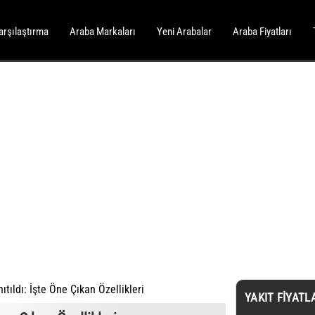
arşılaştırma
Araba Markaları
Yeni Arabalar
Araba Fiyatları
ıldı: İşte Öne Çıkan Özellikleri
YAKIT FIYATL