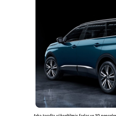
Arka tarafta yükseltilmiş farlar ve 3D pençele