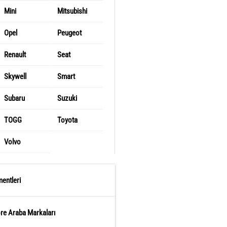
Mini
Mitsubishi
Opel
Peugeot
Renault
Seat
Skywell
Smart
Subaru
Suzuki
TOGG
Toyota
Volvo
entleri
öre Araba Markaları