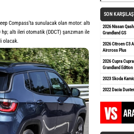
SON KARŞILA
a Jeep Compass'ta sunulacak olan motor: altı
2026 Nissan Qash
0 hp; altı ileri otomatik (DDCT) şanzıman ile
Grandland GS
i olacak.
2026 Citroen C3 A
Aircross Plus
2026 Cupra Cupra
Grandland Edition
2023 Skoda Kamiq 
2022 Dacia Duste