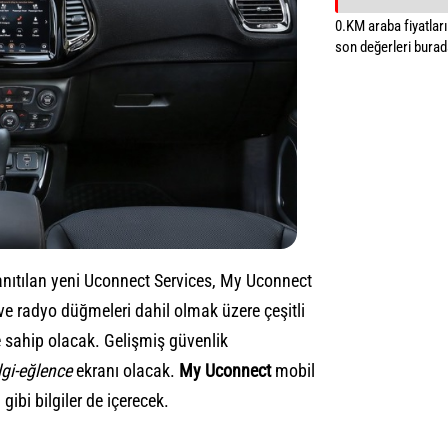
0.KM araba fiyatların
son değerleri burada
tanıtılan yeni Uconnect Services, My Uconnect
ve radyo düğmeleri dahil olmak üzere çeşitli
ve sahip olacak. Gelişmiş güvenlik
lgi-eğlence
ekranı olacak.
My Uconnect
mobil
ibi bilgiler de içerecek.