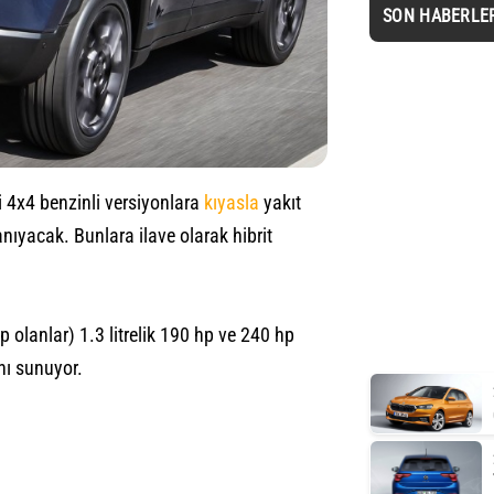
SON HABERLE
 4x4 benzinli versiyonlara
kıyasla
yakıt
anıyacak. Bunlara ilave olarak hibrit
ip olanlar) 1.3 litrelik 190 hp ve 240 hp
anı sunuyor.