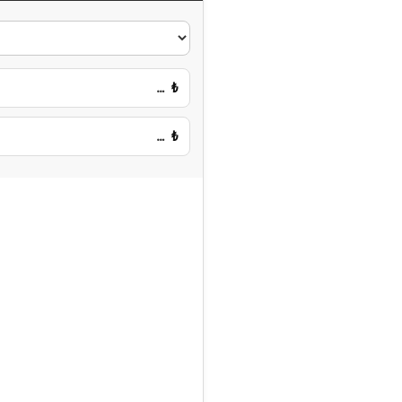
…
₺
…
₺