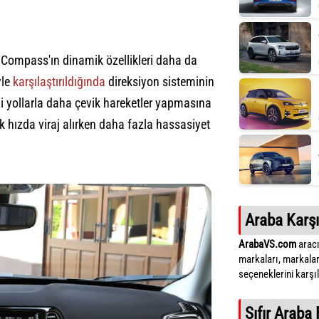
a, Compass'ın dinamik özellikleri daha da
yle
karşılaştırıldığında
direksiyon sisteminin
li yollarla daha çevik hareketler yapmasına
hızda viraj alırken daha fazla hassasiyet
Araba Karşı
ArabaVS.com
aracı
markaları, markalar
seçeneklerini karşıla
Sıfır Araba 