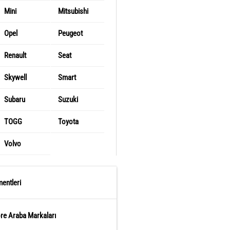
Mini
Mitsubishi
Opel
Peugeot
Renault
Seat
Skywell
Smart
Subaru
Suzuki
TOGG
Toyota
Volvo
entleri
öre Araba Markaları