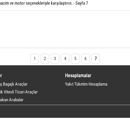
acim ve motor seçenekleriyle karşılaştırın. - Sayfa 7
1
2
3
4
5
6
7
r
Hesaplamalar
ş Bagajlı Araçlar
Yakıt Tüketim Hesaplama
k Vitesli Ticari Araçlar
akan Arabalar