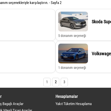
nım seçenekleriyle karşılaştırın. - Sayfa 2
Skoda Sup
5 donanım seçeneği
Volkswage
1 donanım seçeneği
1
2
3
r
Hesaplamalar
ş Bagajlı Araçlar
Yakıt Tüketim Hesaplama
k Vitesli Ticari Araçlar